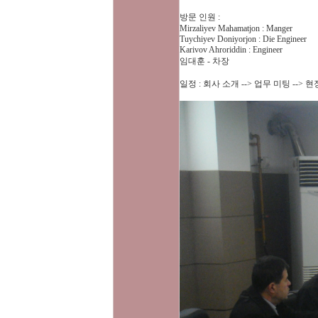
방문 인원 :
Mirzaliyev Mahamatjon : Manger
Tuychiyev Doniyorjon : Die Engineer
Karivov Ahroriddin : Engineer
임대훈 - 차장
일정 : 회사 소개 --> 업무 미팅 --> 